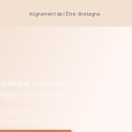
Alignement de l’Être -Bretagne
 quelque chose doit
aligner dans ta vie...
clarifier ta direction, retrouver
et prendre des décisions justes.