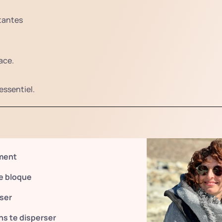
tantes
ace.
essentiel.
iment
e bloque
sser
ns te disperser