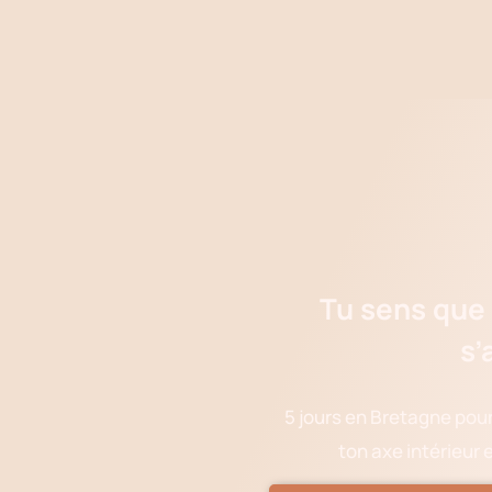
Tu sens que
s’
5 jours en Bretagne pour 
ton axe intérieur 