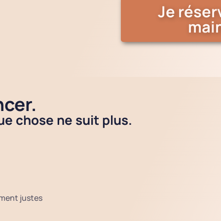
Je réser
mai
ncer.
e chose ne suit plus.
ement justes